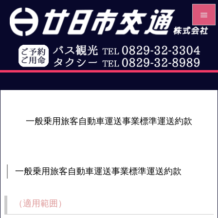


メニュ

前へ

次へ

一般乗用旅客自動車運送事業標準運送約款
検索
一般乗用旅客自動車運送事業標準運送約款
（適用範囲）